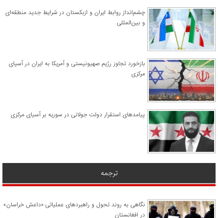
چشم‌انداز روابط ایران و ازبکستان در شرایط جدید منطقه‌ای
و بین‌المللی
​بازخورد تجاوز رژیم صهیونیستی و آمریکا به ایران در آسیای
مرکزی
پیامدهای استقرار دولت جولانی در سوریه بر آسیای مرکزی
ترجمه
نگاهی به روند تحول و راهبردهای عملیاتی «داعش خراسان»
در افغانستان