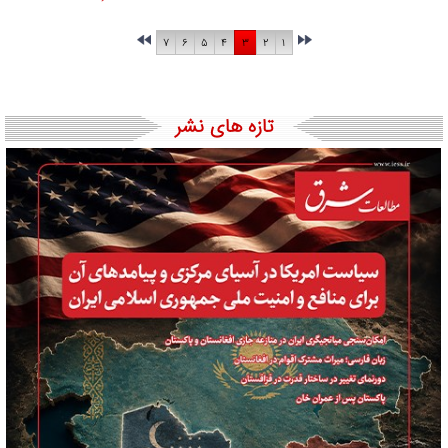
۷
۶
۵
۴
۳
۲
۱
تازه های نشر