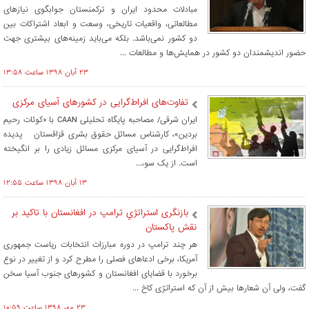
مبادلات محدود ایران و ترکمنستان جوابگوی نیازهای
مطالعاتی، واقعیات تاریخی، وسعت و ابعاد اشتراکات بین
دو کشور نمی­‌باشد. بلکه می­‌باید زمینه­‌های بیشتری جهت
حضور اندیشمندان دو کشور در همایش­‌ها و مطالعات ...
۲۳ آبان ۱۳۹۸ ساعت ۱۳:۵۸
تفاوت‌های افراط‌گرایی در کشورهای آسیای مرکزی
ایران شرقی/ مصاحبه پایگاه تحلیلی CAAN با «کوئات رحیم
بردین»، کارشناس مسائل حقوق بشری قزاقستان پدیده
افراط‌گرایی در آسیای مرکزی مسائل زیادی را بر انگیخته
است. از یک سو،...
۱۳ آبان ۱۳۹۸ ساعت ۱۲:۵۵
بازنگری استراتژي ترامپ در افغانستان با تاکید بر
نقش پاکستان
هر چند ترامپ در دوره مبارزات انتخابات ریاست جمهوری
آمریکا، برخی ادعاهای فصلی را مطرح کرد و از تغییر در نوع
برخورد با قضایای افغانستان و کشورهای جنوب آسیا سخن
گفت، ولی آن شعارها بیش از آن که استراتژی کاخ ...
۲۳ مهر ۱۳۹۸ ساعت ۱۰:۵۹