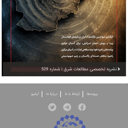
نشریه تخصصی مطالعات شرق | شماره 529
'
پيوندها
ارتباط با ما
دربارۀ ما
آرشيو