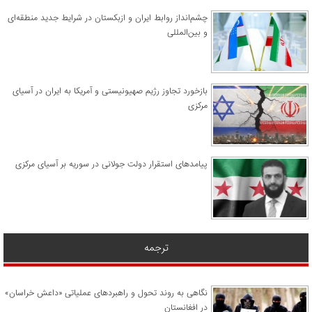
چشم‌انداز روابط ایران و ازبکستان در شرایط جدید منطقه‌ای
و بین‌المللی
​بازخورد تجاوز رژیم صهیونیستی و آمریکا به ایران در آسیای
مرکزی
پیامدهای استقرار دولت جولانی در سوریه بر آسیای مرکزی
ترجمه
نگاهی به روند تحول و راهبردهای عملیاتی «داعش خراسان»
در افغانستان