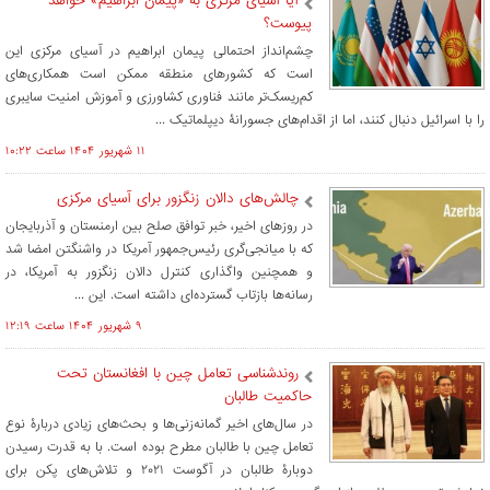
​آیا آسیای مرکزی به «پیمان ابراهیم» خواهد
پیوست؟
چشم‌انداز احتمالی پیمان ابراهیم در آسیای مرکزی این
است که کشورهای منطقه ممکن است همکاری‌های
کم‌ریسک‌تر مانند فناوری کشاورزی و آموزش امنیت سایبری
را با اسرائیل دنبال کنند، اما از اقدام‌های جسورانۀ دیپلماتیک ...
۱۱ شهريور ۱۴۰۴ ساعت ۱۰:۲۲
​چالش‌های دالان زنگزور برای آسیای مرکزی
در روزهای اخیر، خبر توافق صلح بین ارمنستان و آذربایجان
که با میانجی‌گری رئیس‌جمهور آمریکا در واشنگتن امضا شد
و همچنین واگذاری کنترل دالان زنگزور به آمریکا، در
رسانه‌ها بازتاب گسترده‌ای داشته است. این ...
۹ شهريور ۱۴۰۴ ساعت ۱۲:۱۹
روندشناسی تعامل چین با افغانستان تحت
حاکمیت طالبان
در سال‌های اخیر گمانه‌زنی‌ها و بحث‌های زیادی دربارۀ نوع
تعامل چین با طالبان مطرح بوده است. با به قدرت رسیدن
دوبارۀ طالبان در آگوست ۲۰۲۱ و تلاش‌های پکن برای