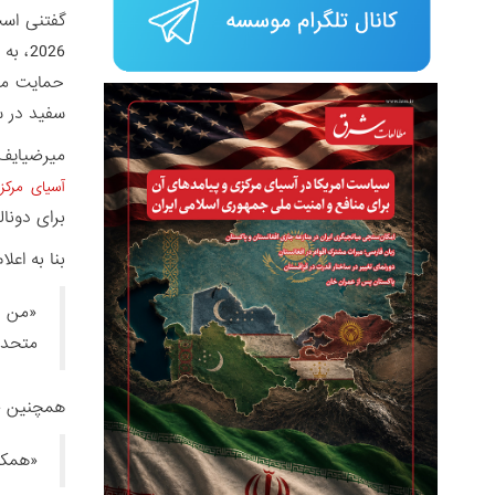
گفتنی است
2026،
حمایت مست
سفید در سال 2018 
میرضیایف 
آسیای مرکز
برای دونال
بنا به اعل
«من ب
متحدۀ 
همچنین «ق
«همکا