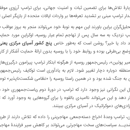
بارۀ تلاش‌ها برای تضمین ثبات و امنیت جهانی، برای ترامپ آرزوی موفقی
دار ترامپ مبنی بر تشدید تعرفه‌ها بر واردات ایالات متحده از بازیگر اص
لیل‌گران براین باورند این مهم به نوبۀ خود می‌تواند منجر به بروز عواقب
امپ نزدیک به سه سال پس از تهاجم تمام عیار روسیه، اوکراینِ مورد حما
د داد یا خیر؟ روشن است که به‌طور خاص
پنج کشور آسیای مرکزی یعنی 
وضع بی‌طرفی بوده و روابط خود را با روسیه بدون ارائۀ حمایت آشکار از کار
یمیر پوتین»، رئیس‌جمهور روسیه از هرگونه ابتکار ترامپ پیرامون درگیری‌ه
منطقه دوباره دچار تغییر شود. لازم به یادآوری است توکایف رئیس‌جمهو
ن به جنگ شده بود و در همین راستا روسیه را «نظامی شکست‌ناپذیر» توص
 این نگرانی نیز وجود دارد که ترامپ در دورۀ دوم ریاست‌جمهوری خود 
هد و این می‌تواند ناامیدی بالقوه را برای گروه‌هایی به وجود آورد که تم
دی‌های دموکراتیک در آسیای مرکزی ببینند.
ین، ترامپ وعدۀ اخراج دسته‌جمعی مهاجرینی را داده که تلاش دارند از ط
یــد سیاست‌های سخت مهاجرتی می‌تواند بر کاهش سیر فزایندۀ مهاجرت 