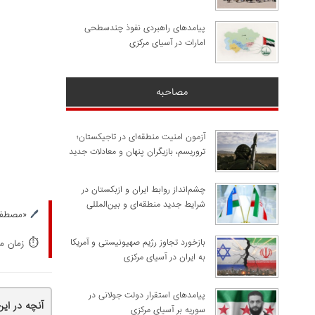
پیامدهای راهبردی نفوذ چندسطحی
امارات در آسیای مرکزی
مصاحبه
آزمون امنیت منطقه‌ای در تاجیکستان؛
تروریسم، بازیگران پنهان و معادلات جدید
چشم‌انداز روابط ایران و ازبکستان در
شرایط جدید منطقه‌ای و بین‌المللی
🖊️
«مصطفی 
⏱️
​بازخورد تجاوز رژیم صهیونیستی و آمریکا
زمان مورد 
به ایران در آسیای مرکزی
پیامدهای استقرار دولت جولانی در
آنچه در ای
سوریه بر آسیای مرکزی