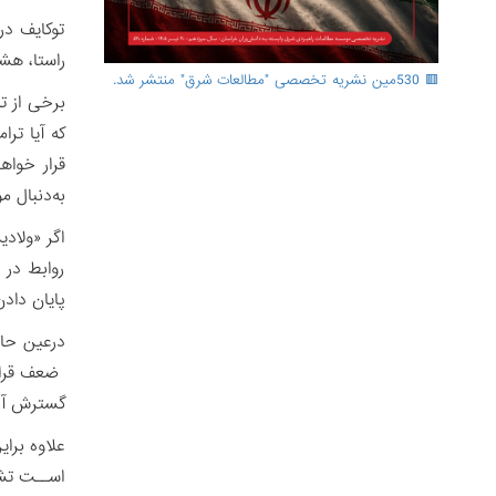
توکایف در
راستا، هش
🟥 530مین نشریه تخصصی "مطالعات شرق" منتشر شد.
برخی از تح
که آیا تر
قرار خواه
به‌دنبال م
اگر «ولاد
روابط در 
پایان داد
درعین حال
ضعف قرار د
گسترش آزا
علاوه برا
اســت تشد