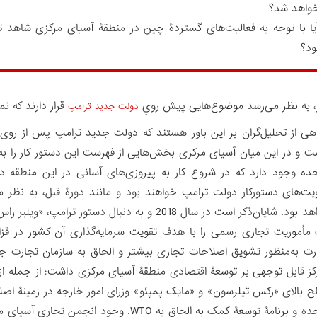
واهد شد؟
یا با توجه به فعالیت‌های گستردۀ چین در منطقۀ آسیای مرکزی شاهد 
ود؟
ر، به نظر می‌رسد موضوع‌هایی پیش رویِ
قرار دارند که نم
دولت جدید ترامپ
هی از تحلیل‌گران بر این باور هستند که دولت جدید ترامپ پس از روی 
ت و در این میان آسیای مرکزی بخش‌هایی از فهرست این دستور کار را به
ده وجود دارد که در شروع کار به پیروزی‌های آسانی در این منطقه دست
ویت‌های دستورکار دولت ترامپ خواهند بود و مانند دورۀ قبل، به نظر 
خواهد بود. شایان‌ذکر است در سال 2018 و به دنبال د
مأموریت تجاری رسمی را با هدف تقویت سرمایه‌گذاری آن کشور در قزاق
کز قابل‌ توجهی بر توسعۀ اقتصادی منطقۀ آسیای مرکزی داشت؛ از جمله از ط
 بالای «رکس تیلرسون» و «مایک پمپئو» وزرای امور خارجه در زمینۀ اصلا
متحده و برنامۀ توسعۀ کمک به الحاق به WTO.