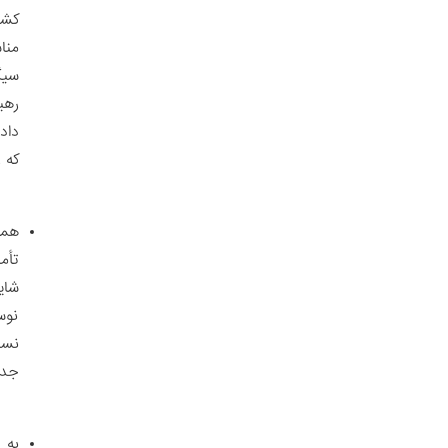
کشو
منا
سیگ
رهب
داد
که 
همچ
تأم
نوس
نسب
جدی
به 