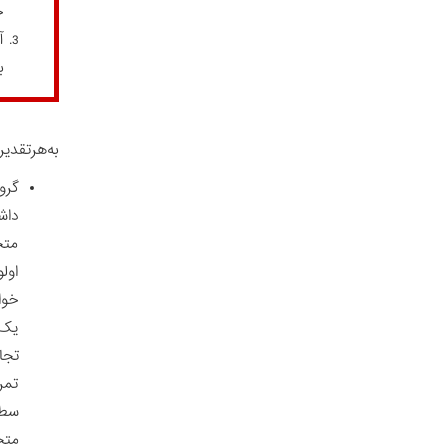
خ
آ
ب
به‌هرتقدی
گرو
داش
متح
اول
یک 
تمر
سطح