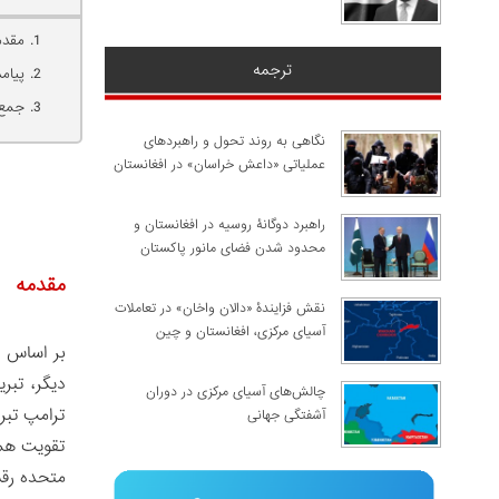
مقدم
ترجمه
پیام
جمع‌
نگاهی به روند تحول و راهبردهای
عملیاتی «داعش خراسان» در افغانستان
راهبرد دوگانۀ روسیه در افغانستان و
محدود شدن فضای مانور پاکستان
مقدمه
نقش فزایندۀ «دالان واخان» در تعاملات
آسیای مرکزی، افغانستان و چین
بر اساس ا
دیگر، تبر
چالش‌های آسیای مرکزی در دوران
ترامپ تبر
آشفتگی جهانی
تقویت همک
متحده رقم