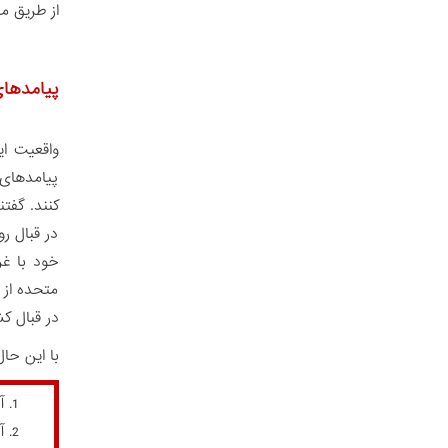
از طریق مر
پیامدهای
واقعیت ای
پیامدهای 
در قبال رو
خود با غر
متحده از 
در قبال ک
با این حا
آ
آ