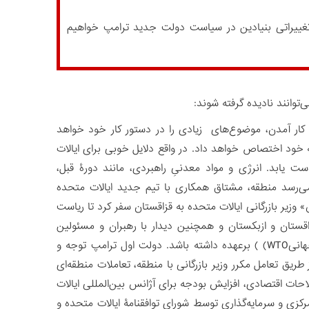
تغییراتی بنیادین در سیاست دولت جدید ترامپ خواهیم
ی‌توانند نادیده گرفته شوند:
کار آمدن، موضوع‌های زیادی را در دستور کار خود خواهد
 خود اختصاص خواهد داد. در واقع دلایل خوبی برای ایالات
 یابد. انرژی و مواد معدنیِ راهبردی، مانند دورۀ قبل،
می‌رسد منطقه، مشتاق همکاری با تیم جدید ایالات متحده
ستور ترامپ، «ویلبر راس» وزیر بازرگانی ایالات متحده به قزاقستان سفر کرد تا ریاست
ستان و ازبکستان و همچنین دیدار با رهبران و مسئولین
تجارت به‌منظور تشویق اصلاحات تجاری بیشتر و الحاق به سازمان تجارت جهانیWTO) ) برعهده داشته باشد. دولت اول ترامپ توجه و
ریق تعامل مکرر وزیر بازرگانی با منطقه، تعاملات منطقه‌ای
حات اقتصادی، افزایش بودجه برای آژانس بین‌المللی ایالات
 وجود انجمن تجاری آسیای مرکزی و سرمایه‌گذاری توسط شورای توافقنامۀ ایالات متحده و