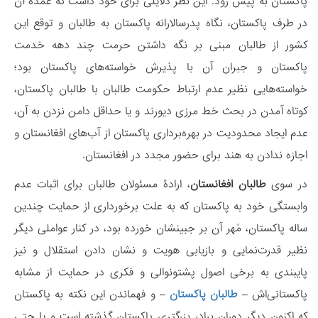
پاکستان به پیش رود. این نظر دلایلی برای خود داشت که عمدۀ آن
در طرف پاکستان، نگاه پدرسالارانه پاکستان به طالبان و توقع این
کشور از طالبان مبنی بر نگه داشتن حرمت چند دهه خدمت
پاکستان و جبران آن با پذیرش خواسته‌های پاکستان بود؛
خواسته‌هایی نظیر عدم ارتباط حکومت طالبان با طالبان پاکستان،
کوتاه آمدن در بحث خط مرزی دیورند و یا حداقل دامن نزدن به آن،
عدم ایجاد محدودیت در بهره‌برداری پاکستان از آب‌های افغانستان و
اجازه ندادن به هند برای حضور مجدد در افغانستان.
در سوی
طالبان افغانستان
، ارادۀ مسئولان طالبان برای اثبات عدم
وابستگی خود به پاکستان که به علت برخورداری از حمایت چندین
ساله پاکستان، مُهر آن بر جبینشان خورده بود، در کنار عواملی دیگر
نظیر قدرت‌نمایی و بازیابی هویت و نشان دادن استقلال و نیز
پایبندی به برخی اصول پشتونوالی و فکری در حمایت از مشابه
پاکستانی‌اش –
طالبان پاکستان
– و فهماندن این نکته به پاکستان
که اکنون دیگر دوران برادر بزرگتری پاکستان گذشته است و یا حتی