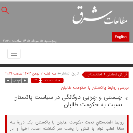
English
پنجشنبه ۱۵ مرداد ۱۴۰۵ ساعت: ۲۱:۳۰
Toggle
avigation
تاریخ انتشار
سه شنبه ۲ بهمن ۱۴۰۳ ساعت ۱۲:۲۱
>
گزارش تحلیلی
افغانستان
۳
جالب است
بررسی روابط پاکستان با حکومت طالبان
چیستی و چرایی دوگانگی در سیاست پاکستان
نسبت به حکومت طالبان
روابط افغانستانِ تحت حکومت طالبان با پاکستان، یک دورۀ سه
سالۀ اغلب توام با تنش را پشت سر گذاشته است. اخیراً و در