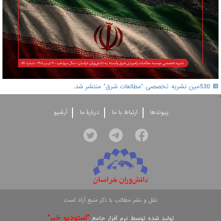
🟥 530مین نشریه تخصصی "مطالعات شرق" منتشر شد.
'
پيوندها
ارتباط با ما
دربارۀ ما
آرشيو
نقل و نشر مطالب با ذکر منبع آزاد است
”استوديو خبر“
توليد شده توسط نرم افزار جامع