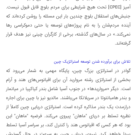
آمیز [CPEC] تحت هیچ شرایطی برای مردم بلوچ قابل قبول نیست.
جنبش­‌های استقلال بلوچ چندین بار این مسئله را روشن کرده‌اند که
آینده مردم‌شان را به نام پروژه­‌های توسعه یا حتی دموکراسی رها
نمی­‌کند.» در سال­‌های گذشته، برخی از کارگران چینی نیز هدف قرار
گرفته­‌اند.
تلاش برای برآورده شدن توسعه استراتژیک چین
گوادر در استراتژی بزرگ چین، پایگاه مهمی به شمار می­‌رود که
بخشی از استراتژی رشته مروارید آن برای اقیانوس‌های هند و آرام
است. دیگر «مرواریدها» در جنوب آسیا شامل بندر کیاکپیا در میانمار
و بندر هامبانتوتا در سریلانکا می­‌باشند. مالدیو نیز با چین برای اجاره
دراز‌مدت یک بندر مذاکره کرده است. استراتژی دریایی چین کاملاً از
نظریه تسلط بر دریای "ماهان" پیروی می­‌کند. فرضیه "ماهان" این
بود که هر کسی که اقیانوس هند را کنترل کند، بر سراسر آسیا تسلط
پیدا خواهد کرد. نیروی دریایی چین به سرعت در حال گسترش