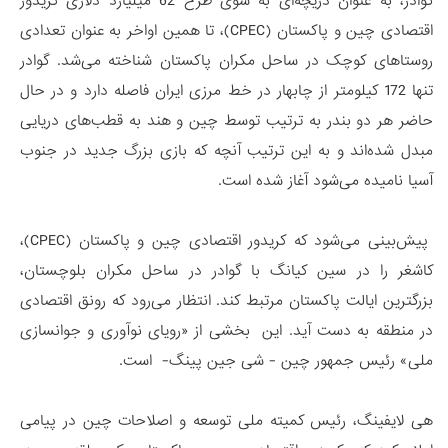
گوادر، به عنوان دریچه­‌ای به سوی طرح 62 میلیارد دلاری کریدور
اقتصادی چین و پاکستان (CPEC)، تا همین اواخر به عنوان تعدادی
روستاهای کوچک در ساحل مکران پاکستان شناخته می­‌شد. گوادر
تنها 172 کیلومتر از چابهار در خط مرزی ایران فاصله دارد و در حال
حاضر هر دو بندر به ترتیب توسط چین و هند به قطب­‌های دریایی
مبدل شده‌اند و به این ترتیب آنچه که بازی بزرگ جدید در جنوب
آسیا نامیده می­‌شود آغاز شده است.
پیش­‌بینی می­‌شود که کریدور اقتصادی چین و پاکستان (CPEC)،
کاشغر را در سین­ کیانگ با گوادر در ساحل مکران بلوچستان،
بزرگترین ایالت پاکستان مرتبط کند. انتظار می­‌رود که رونق اقتصادی
در منطقه به دست آید. این بخشی از «رویای نوآوری و جوان­سازی
ملی» رئیس جمهور چین - شی جین پینگ- است.
هی لایفینگ، رئیس کمیته ملی توسعه و اصلاحات چین در پیامی