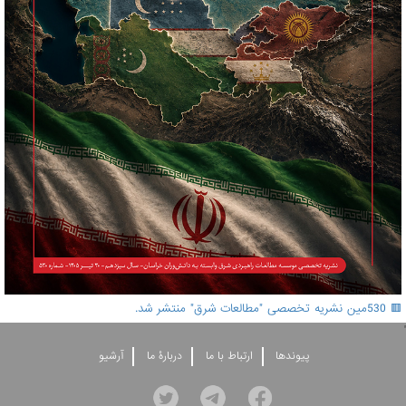
🟥 530مین نشریه تخصصی "مطالعات شرق" منتشر شد.
'
پيوندها
ارتباط با ما
دربارۀ ما
آرشيو