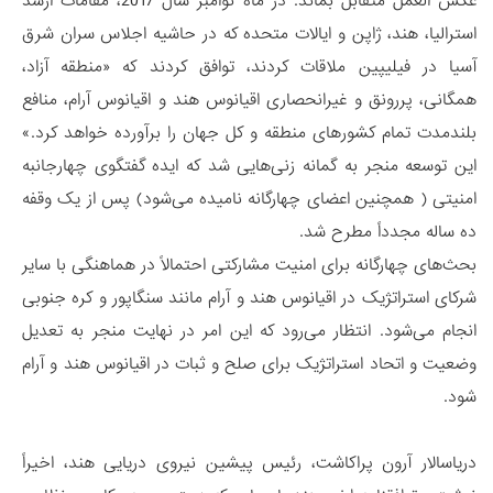
عکس العمل متقابل بماند. در ماه نوامبر سال 2017، مقامات ارشد
استرالیا، هند، ژاپن و ایالات متحده که در حاشیه اجلاس سران شرق
آسیا در فیلیپین ملاقات کردند، توافق کردند که «منطقه آزاد،
همگانی، پررونق و غیرانحصاری اقیانوس هند و اقیانوس آرام، منافع
بلندمدت تمام کشورهای منطقه و کل جهان را برآورده خواهد کرد.»
این توسعه منجر به گمانه­ زنی­‌هایی شد که ایده گفتگوی چهارجانبه
امنیتی ( همچنین اعضای چهارگانه نامیده می­‌شود) پس از یک وقفه
ده­ ساله مجدداً مطرح شد.
بحث‌های چهارگانه برای امنیت مشارکتی احتمالاً در هماهنگی با سایر
شرکای استراتژیک در اقیانوس هند و آرام مانند سنگاپور و کره جنوبی
انجام می­‌شود. انتظار می­‌رود که این امر در نهایت منجر به تعدیل
وضعیت و اتحاد استراتژیک برای صلح و ثبات در اقیانوس هند و آرام
شود.
دریاسالار آرون پراکاشت، رئیس پیشین نیروی دریایی هند، اخیراً