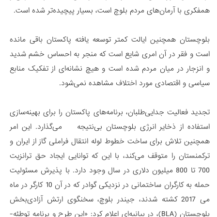
همفکری با آرمان­‌های مردم بلوچ است، بسیار پیچیده­‌تر شده است.
بلوچستان همچنین ایالت کمتر توسعه یافته پاکستان باقی مانده
است و فقر در آن امری شایع است که منجر به احساس خشم شدید
و انزجار در میان مردم شده است و هیچ نشانه­‌ای از تفکیک منابع
سیاسی و اقتصادی مورد اختلاف مشاهده نمی­‌شود.
تجدید فعالیت جدایی­‌طلبان، برنامه­‌های پاکستان را برای بهینه­‌سازی
استفاده از ذخایر انرژی بلوچستان بی­‌نتیجه می­‌گذارد. این امر
همچنین تلاش برای ساخت خطوط لوله انتقال فراملی گاز از ایران و
ترکمنستان را متوقف می­‌کند، با این که توانایی ایجاد حق ترانزیت
700 تا 800 میلیون دلاری در سال وجود دارد. با پذیرش مسئولیت
حمله به کارگران ساختمانی در نزدیکی گوادر که در آن 10 کارگر در ماه
می 2017 کشته شدند، جیندر بلوچ، سخنگوی ارتش آزادی‌بخش
بلوچستان (BLA)، در بیانیه­‌ای اعلام کرد: «این طرح و برنامه توطئه­