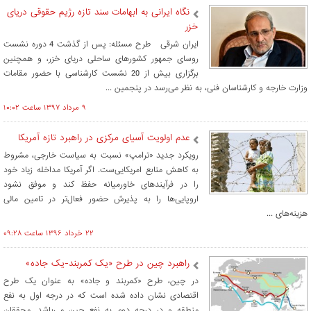
نگاه ایرانی به ابهامات سند تازه رژیم حقوقی دریای
خزر
ایران شرقی طرح مسئله: پس از گذشت 4 دوره نشست
روسای جمهور کشورهای ساحلی دریای خزر، و همچنین
برگزاری بیش از 20 نشست کارشناسی با حضور مقامات
وزارت خارجه و کارشناسان فنی، به نظر می‌رسد در پنجمین ...
۹ مرداد ۱۳۹۷ ساعت ۱۰:۰۲
عدم اولویت آسیای مرکزی در راهبرد تازه آمریکا
رویکرد جدید «ترامپ» نسبت به سیاست خارجی، مشروط
به کاهش منابع امریکایی‌ست. اگر آمریکا مداخله زیاد خود
را در فرآیندهای خاورمیانه حفظ کند و موفق نشود
اروپایی‌ها را به پذیرش حضور فعال‌تر در تامین مالی
هزینه‌های ...
۲۲ خرداد ۱۳۹۶ ساعت ۰۹:۲۸
راهبرد چین در طرح «یک کمربند-یک جاده»
در چین، طرح «کمربند و جاده» به عنوان یک طرح
اقتصادی نشان داده شده است که در درجه اول به نفع
منطقه و در درجه دوم به نفع چین می‌باشد. محققان