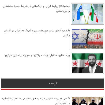
چشم‌انداز روابط ایران و ازبکستان در شرایط جدید منطقه‌ای
و بین‌المللی
​بازخورد تجاوز رژیم صهیونیستی و آمریکا به ایران در آسیای
مرکزی
پیامدهای استقرار دولت جولانی در سوریه بر آسیای مرکزی
ترجمه
نگاهی به روند تحول و راهبردهای عملیاتی «داعش خراسان»
در افغانستان