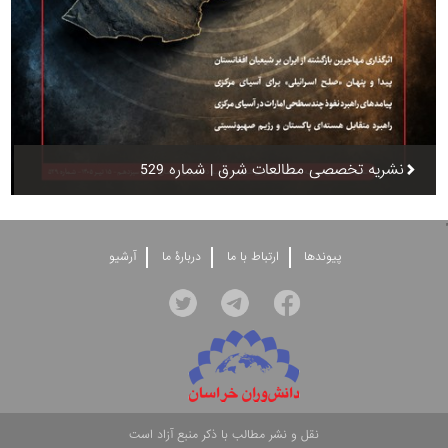
نشریه تخصصی مطالعات شرق | شماره 529
'
پيوندها
ارتباط با ما
دربارۀ ما
آرشيو
نقل و نشر مطالب با ذکر منبع آزاد است