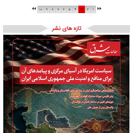
۱۰
۹
۸
۷
۶
۵
۴
۳
۲
۱
تازه های نشر