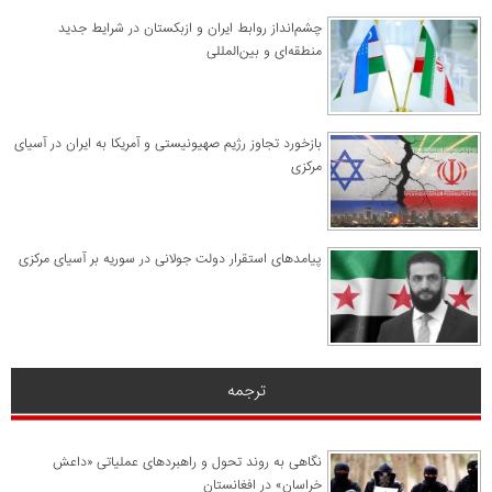
چشم‌انداز روابط ایران و ازبکستان در شرایط جدید
منطقه‌ای و بین‌المللی
​بازخورد تجاوز رژیم صهیونیستی و آمریکا به ایران در آسیای
مرکزی
پیامدهای استقرار دولت جولانی در سوریه بر آسیای مرکزی
ترجمه
نگاهی به روند تحول و راهبردهای عملیاتی «داعش
خراسان» در افغانستان