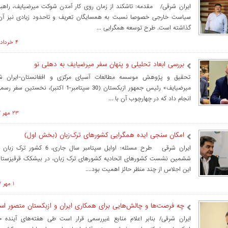
ایران شرقی/ مقدمه: تاشکند از زمان روی کار آمدن شوکت میرضیایف، راهبرد
سیاست خارجی خصوصا نسبت به همسایگان تعریف و تاحدود زیادی نیز آن ر
گذاشته است. طرح توسعه همگرایی ...
۴ خرداد ۱۳۹۸ ساعت ۱۱:۰۰
بررسی ابعاد تحلیلی و پنهان سفر میرضیایف به دهلی نو
تحقیق و پژوهش موسسه مطالعات آسیای مرکزی و افغانستان-ایرا
میرضیایف» رئیس جمهور ازبکستان (30 سپتامبر-1 اکتبر)
انجام داد که در چهارچوب آن با ...
۲۳ مهر ۱۳۹۷ ساعت ۱۲:۴۹
امکان سنجی ایده همگرایی کشورهای ترک‌زبان (بخش اول)
ایران شرقی طرح مسئله: اوایل سپتامبر سال 
ششمین نشست کشورهای اتحادیه کشورهای ترک زبان، در بیشکک قرقیزستان
این اجلاس از چند منظر حائز اهمیت بود....
۱ مهر ۱۳۹۷ ساعت ۱۳:۵۶
چه فرصت‌ها و چالش‌هایی برای همکاری ایران و ازبکستان متصور ا
ایران شرقی/ بنابر اعلام منابع غیررسمی قرار است طی هفته‌های آینده