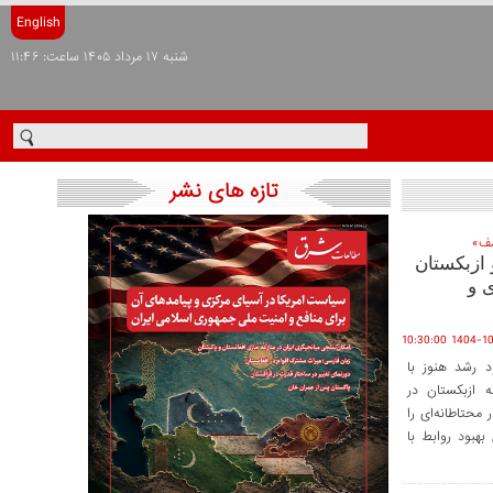
English
شنبه ۱۷ مرداد ۱۴۰۵ ساعت: ۱۱:۴۶
تازه های نشر
شف»
 ازبکستان
 و
1404-10-24 10
د رشد هنوز با
ه ازبکستان در
محتاطانه‌ای را
هبود روابط با