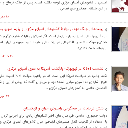
امنیتی با کشورهای آسیای مرکزی توجه داشته است. پس از جنگ قره‌باغ و اف
در این منطقه، همکاری‌های نظامی ...
۱۸ مهر ۱۴۰۳ ساعت ۱۱:۲۲
پیامدهای جنگ غزه بر روابط کشورهای آسیای مرکزی و رژیم صهیونی
عرصۀ بین‌المللی امروز بسیار ناپایدار است. اگر اسرائیل جنایات شنیع دیگری در 
باختری مرتکب شود یا اقدام‌های تجاوزکارانه‌ای علیه لبنان، سوریه یا ایران ان
می‌تواند باعث تشدید ...
۲۰ خرداد ۱۴۰۳ ساعت ۱۲:۲۵
نشست C5+1 در نیویورک؛ بازگشت آمریکا به سوی آسیای مرکزی
نکته جالب در سیاست آمریکا این اس
هیچ اشاره‌ای به آسیای مرکزی نشده بود و می‌توان گفت که پیش از این واش
اقتصادی خاصی به کشورهای آسیای مرکزی ...
۲۹ مهر ۱۴۰۲ ساعت ۱۰:۰۶
نقش ترانزیت در همگرایی راهبردی ایران و ازبکستان
دولت جمهوری اسلامی طی سال های اخیر اقدام‌های زیادی برای اجرایی کردن 
با استفاده از ظرفیت کامل مسیرهای ارتباطی میان کشورهای آسیای مرکزی و ا
است. اما برای ازبکستان مهم است ...